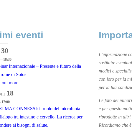
imi eventi
Import
30
L’informazione co
 - 18:30
sostituire eventual
nar Internazionale – Presente e futuro della
medici e specialis
drome di Sotos
con loro per la mi
d out more
per la tua condizi
18
OTT
Le foto dei minori
- 17:00
I MA CONNESSI: il ruolo del microbiota
e per questo moti
dialogo tra intestino e cervello. La ricerca per
riprodotte in altri
ondere ai bisogni di salute.
Ricordiamo che è 