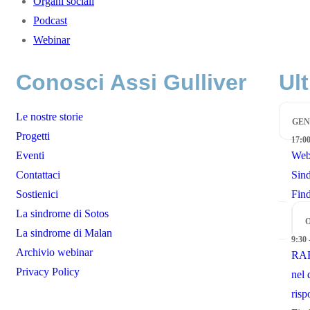
Organi sociali
Podcast
Webinar
Conosci Assi Gulliver
Ult
Le nostre storie
GEN
Progetti
17:00
Eventi
Webi
Contattaci
Sin
Sostienici
Fin
La sindrome di Sotos
La sindrome di Malan
9:30 
Archivio webinar
RAR
Privacy Policy
nel 
risp