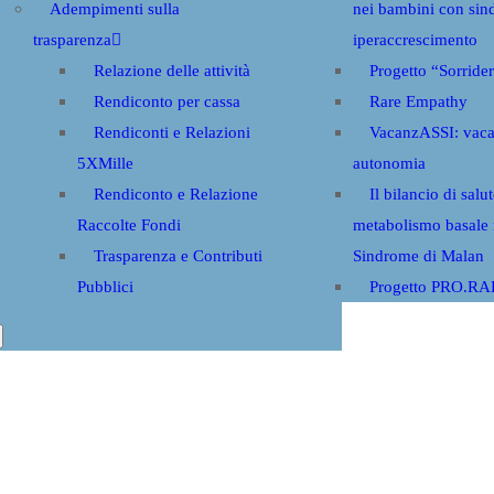
Adempimenti sulla
nei bambini con sin
trasparenza
iperaccrescimento
Relazione delle attività
Progetto “Sorride
Rendiconto per cassa
Rare Empathy
Rendiconti e Relazioni
VacanzASSI: vaca
5XMille
autonomia
Rendiconto e Relazione
Il bilancio di salut
Raccolte Fondi
metabolismo basale 
Trasparenza e Contributi
Sindrome di Malan
Pubblici
Progetto PRO.R