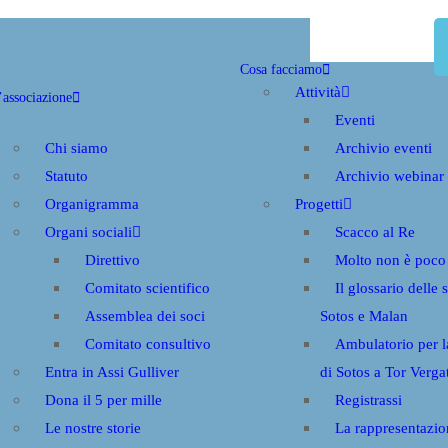
Cosa facciamo
Attività
’associazione
Eventi
Chi siamo
Archivio eventi
Statuto
Archivio webinar
Organigramma
Progetti
Organi sociali
Scacco al Re
Direttivo
Molto non è poco
Comitato scientifico
Il glossario delle 
Assemblea dei soci
Sotos e Malan
Comitato consultivo
Ambulatorio per 
Entra in Assi Gulliver
di Sotos a Tor Verga
Dona il 5 per mille
Registrassi
Le nostre storie
La rappresentazio