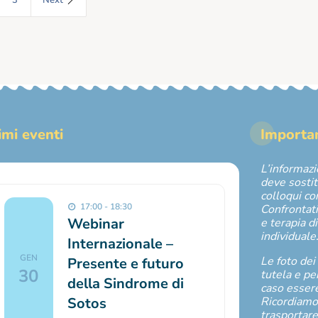
imi eventi
Importa
L’informaz
deve sostit
colloqui co
17:00 - 18:30
Confrontati
Webinar
e terapia d
individuale
Internazionale –
GEN
Le foto dei
Presente e futuro
30
tutela e p
della Sindrome di
caso essere 
Sotos
Ricordiamo
trasportare