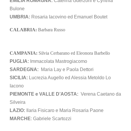
EMILIA ROMAGNA:
Caterina Guerzoni e Cynthia
Bulone
UMBRIA:
Rosaria Iacovino ed Emanuel Boutet
CALABRIA:
Barbara Russo
CAMPANIA:
Silvia Cerbarano ed Eleonora Barbello
PUGLIA:
Immacolata Mastrogiacomo
SARDEGNA:
Maria Lay e Paola Dettori
SICILIA:
Lucrezia Augello ed Alessia Metoldo Lo
Iacono
PIEMONTE e VALLE D’AOSTA:
Verena Caetano da
Silveira
LAZIO:
Ilaria Fisicaro e Maria Rosaria Paone
MARCHE
: Gabriele Scartozzi