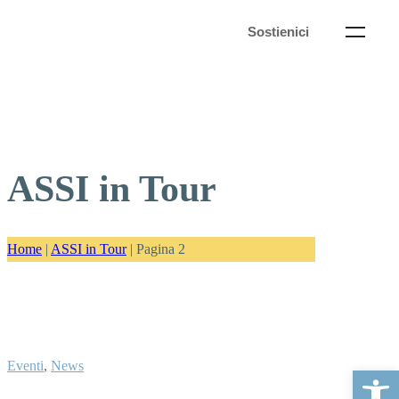
Sostienici
ASSI in Tour
Home
|
ASSI in Tour
|
Pagina 2
Eventi
,
News
Apri la ba