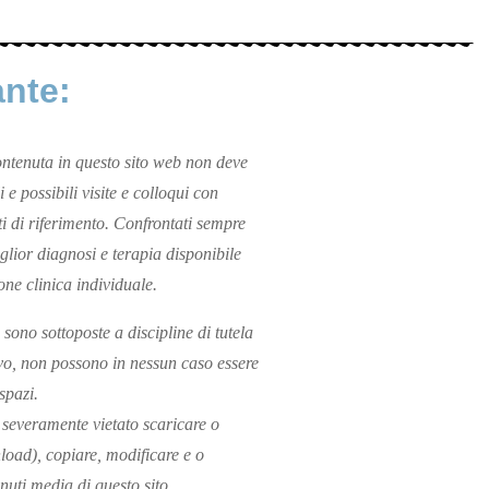
ante:
ntenuta in questo sito web non deve
i e possibili visite e colloqui con
ti di riferimento. Confrontati sempre
glior diagnosi e terapia disponibile
one clinica individuale.
 sono sottoposte a discipline di tutela
vo, non possono in nessun caso essere
 spazi.
severamente vietato scaricare o
load), copiare, modificare e o
nuti media di questo sito.