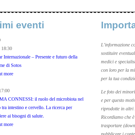
imi eventi
Import
0
L’informazione co
- 18:30
sostituire eventual
 Internazionale – Presente e futuro della
medici e specialis
me di Sotos
con loro per la mi
ut more
per la tua condizi
17:00
Le foto dei minori
A CONNESSI: il ruolo del microbiota nel
e per questo moti
 tra intestino e cervello. La ricerca per
riprodotte in altri
ere ai bisogni di salute.
Ricordiamo che è 
ut more
trasportare (down
pubblicare i conte