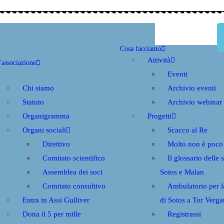
Cosa facciamo
Attività
’associazione
Eventi
Chi siamo
Archivio eventi
Statuto
Archivio webinar
Organigramma
Progetti
Organi sociali
Scacco al Re
Direttivo
Molto non è poco
Comitato scientifico
Il glossario delle 
Assemblea dei soci
Sotos e Malan
Comitato consultivo
Ambulatorio per 
Entra in Assi Gulliver
di Sotos a Tor Verga
Dona il 5 per mille
Registrassi