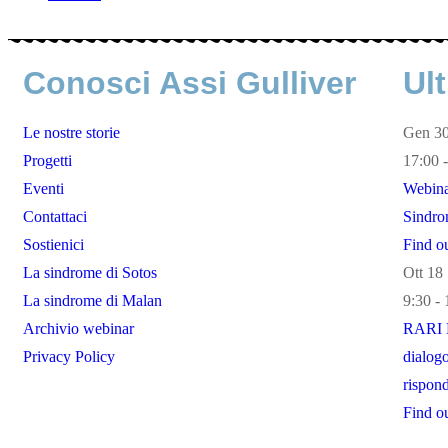
Conosci Assi Gulliver
Ult
Le nostre storie
Gen
3
Progetti
17:00 
Eventi
Webinar
Contattaci
Sindro
Sostienici
Find o
La sindrome di Sotos
Ott
18
La sindrome di Malan
9:30 - 
Archivio webinar
RARI M
Privacy Policy
dialogo
rispond
Find o