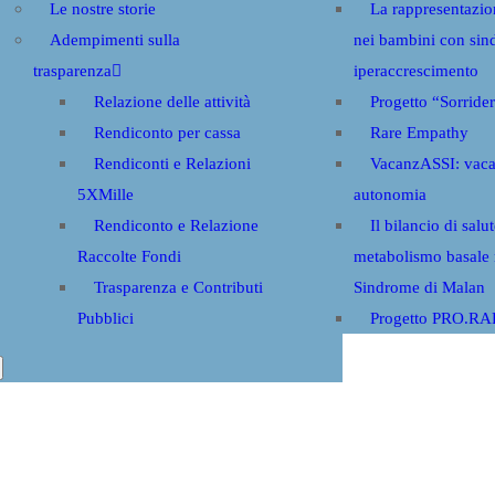
Le nostre storie
La rappresentazio
Adempimenti sulla
nei bambini con sin
trasparenza
iperaccrescimento
Relazione delle attività
Progetto “Sorride
Rendiconto per cassa
Rare Empathy
Rendiconti e Relazioni
VacanzASSI: vaca
5XMille
autonomia
Rendiconto e Relazione
Il bilancio di salut
Raccolte Fondi
metabolismo basale 
Trasparenza e Contributi
Sindrome di Malan
Pubblici
Progetto PRO.R