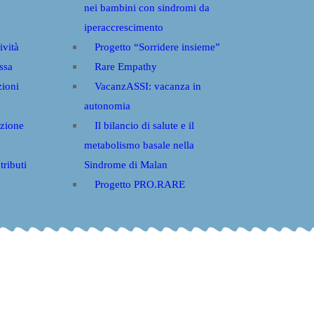
nei bambini con sindromi da
iperaccrescimento
ività
Progetto “Sorridere insieme”
ssa
Rare Empathy
zioni
VacanzASSI: vacanza in
autonomia
azione
Il bilancio di salute e il
metabolismo basale nella
ributi
Sindrome di Malan
Progetto PRO.RARE