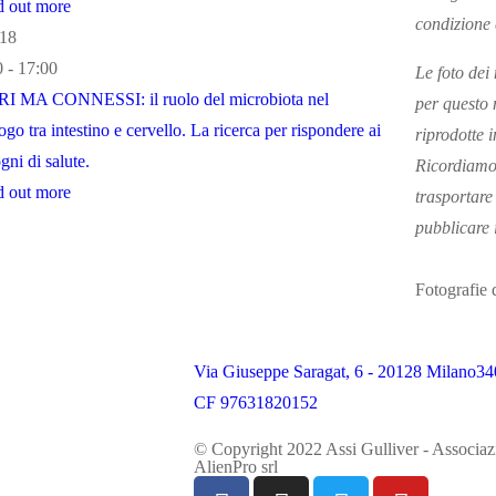
d out more
condizione 
18
0 - 17:00
Le foto dei 
I MA CONNESSI: il ruolo del microbiota nel
per questo 
ogo tra intestino e cervello. La ricerca per rispondere ai
riprodotte i
gni di salute.
Ricordiamo 
d out more
trasportare
pubblicare 
Fotografie 
Via Giuseppe Saragat, 6 - 20128 Milano
34
CF 97631820152
© Copyright 2022 Assi Gulliver - Associaz
AlienPro srl