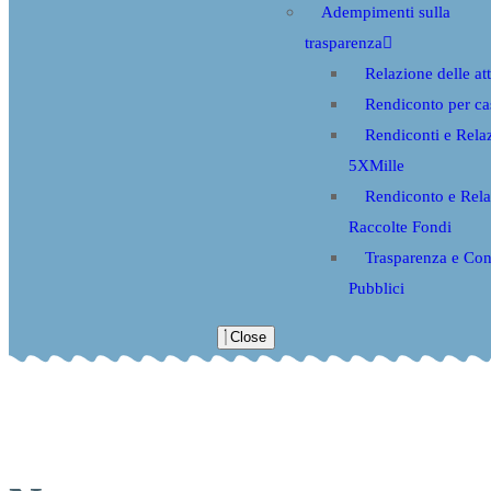
Adempimenti sulla
trasparenza
Relazione delle att
Rendiconto per ca
Rendiconti e Rela
5XMille
Rendiconto e Rel
Raccolte Fondi
Trasparenza e Cont
Pubblici
Close