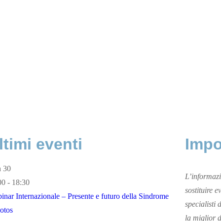
ltimi eventi
Impo
n
30
L’informazi
00 - 18:30
sostituire e
inar Internazionale – Presente e futuro della Sindrome
specialisti
Sotos
la miglior 