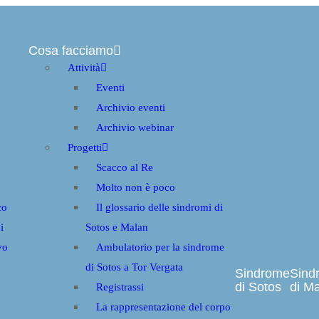
Cosa facciamo
Attività
Eventi
Archivio eventi
Archivio webinar
Progetti
Scacco al Re
Molto non è poco
co
Il glossario delle sindromi di
i
Sotos e Malan
vo
Ambulatorio per la sindrome
di Sotos a Tor Vergata
Sindrome
Sind
di Sotos
di M
Registrassi
La rappresentazione del corpo