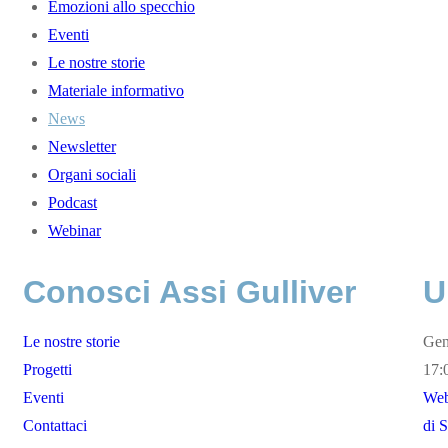
Emozioni allo specchio
Eventi
Le nostre storie
Materiale informativo
News
Newsletter
Organi sociali
Podcast
Webinar
Conosci Assi Gulliver
U
Le nostre storie
Ge
Progetti
17:
Eventi
Web
Contattaci
di 