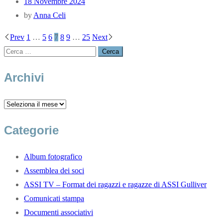
18 Novembre 2024
by
Anna Celi
Prev
1
…
5
6
7
8
9
…
25
Next
Archivi
Categorie
Album fotografico
Assemblea dei soci
ASSI TV – Format dei ragazzi e ragazze di ASSI Gulliver
Comunicati stampa
Documenti associativi