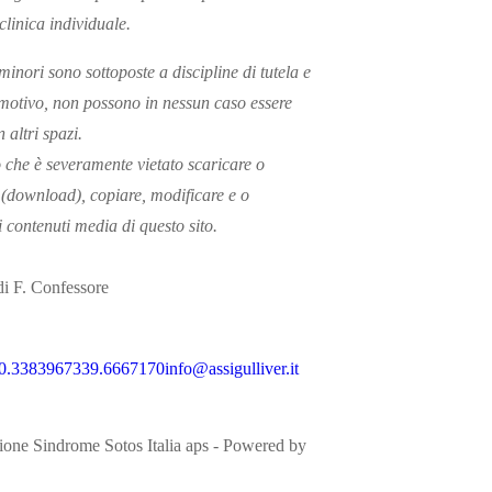
clinica individuale.
minori sono sottoposte a discipline di tutela e
motivo, non possono in nessun caso essere
n altri spazi.
che è severamente vietato scaricare o
 (download), copiare, modificare e o
i contenuti media di questo sito.
di F. Confessore
0.3383967
339.6667170
info@assigulliver.it
ione Sindrome Sotos Italia aps - Powered by