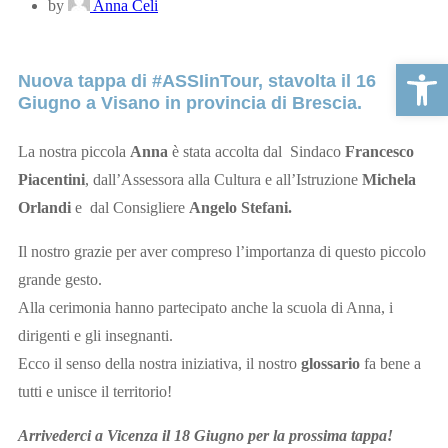
by
Anna Celi
Apri la ba
Nuova tappa di #ASSIinTour, stavolta il
16
Giugno
a
Visano
in provincia di Brescia.
La nostra piccola
Anna
è stata accolta dal Sindaco
Francesco
Piacentini
, dall’Assessora alla Cultura e all’Istruzione
Michela
Orlandi
e dal Consigliere
Angelo Stefani.
Il nostro grazie per aver compreso l’importanza di questo piccolo
grande gesto.
Alla cerimonia hanno partecipato anche la scuola di Anna, i
dirigenti e gli insegnanti.
Ecco il senso della nostra iniziativa, il nostro
glossario
fa bene a
tutti e unisce il territorio!
Arrivederci a Vicenza il 18 Giugno per la prossima tappa!