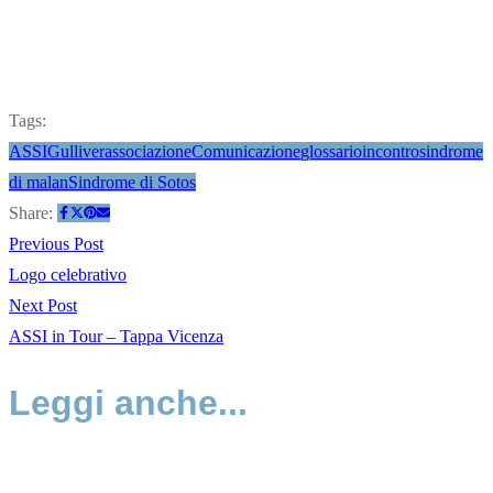
Tags:
ASSIGulliver
associazione
Comunicazione
glossario
incontro
sindrome
di malan
Sindrome di Sotos
Share:
Previous Post
Logo celebrativo
Next Post
ASSI in Tour – Tappa Vicenza
Leggi anche...