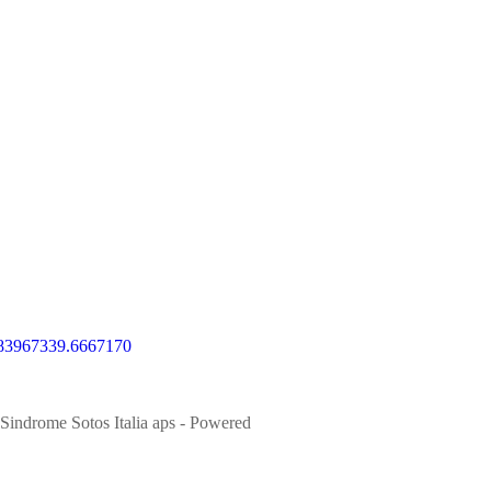
83967
339.6667170
Sindrome Sotos Italia aps - Powered