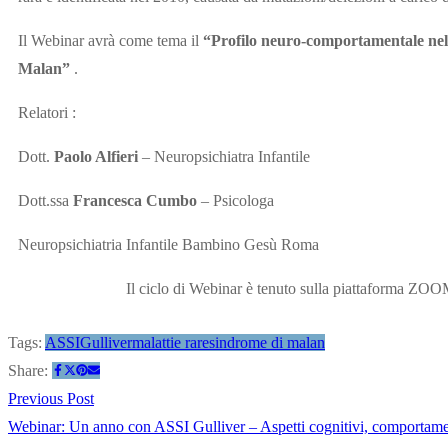
Il Webinar avrà come tema il
“Profilo neuro-comportamentale nel
Malan”
.
Relatori :
Dott.
Paolo Alfieri
– Neuropsichiatra Infantile
Dott.ssa
Francesca Cumbo
– Psicologa
Neuropsichiatria Infantile Bambino Gesù Roma
Il ciclo di Webinar è tenuto sulla piattaforma ZOO
Tags:
ASSIGulliver
malattie rare
sindrome di malan
Share:
Previous Post
Webinar: Un anno con ASSI Gulliver – Aspetti cognitivi, comportamen