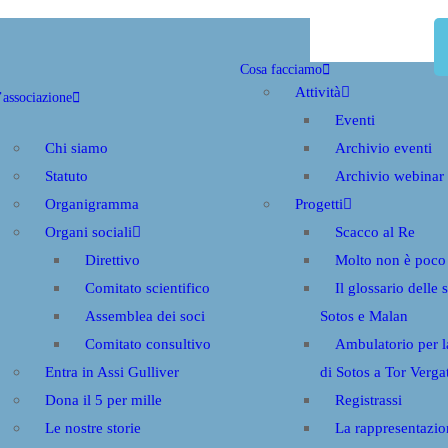
Cosa facciamo
Attività
’associazione
Eventi
Chi siamo
Archivio eventi
Statuto
Archivio webinar
Organigramma
Progetti
Organi sociali
Scacco al Re
Direttivo
Molto non è poco
Comitato scientifico
Il glossario delle 
Assemblea dei soci
Sotos e Malan
Comitato consultivo
Ambulatorio per 
Entra in Assi Gulliver
di Sotos a Tor Verga
Dona il 5 per mille
Registrassi
Le nostre storie
La rappresentazio