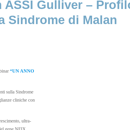
ASSI Gulliver – Profil
a Sindrome di Malan
ebinar
“UN ANNO
enti sulla Sindrome
lianze cliniche con
escimento, ultra-
 del gene NFIX.