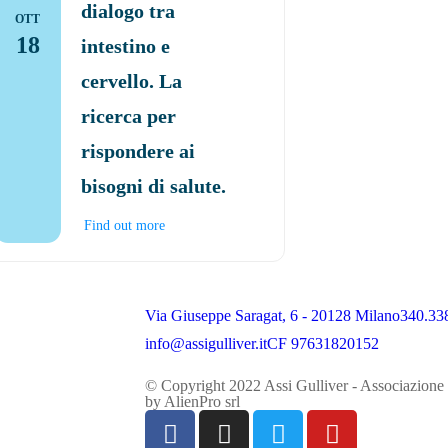
dialogo tra
OTT
18
intestino e
cervello. La
ricerca per
rispondere ai
bisogni di salute.
Find out more
Via Giuseppe Saragat, 6 - 20128 Milano
340.33
info@assigulliver.it
CF 97631820152
© Copyright 2022 Assi Gulliver - Associazione 
by
AlienPro srl