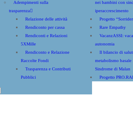
Adempimenti sulla
nei bambini con sin
trasparenza
iperaccrescimento
Relazione delle attività
Progetto “Sorride
Rendiconto per cassa
Rare Empathy
Rendiconti e Relazioni
VacanzASSI: vaca
5XMille
autonomia
Rendiconto e Relazione
Il bilancio di salut
Raccolte Fondi
metabolismo basale 
Trasparenza e Contributi
Sindrome di Malan
Pubblici
Progetto PRO.R