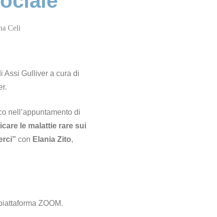
ociale
a Celi
i Assi Gulliver a cura di
r.
ico nell’appuntamento di
are le malattie rare sui
erci”
con
Elania Zito
,
a piattaforma ZOOM.