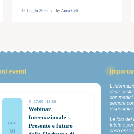
12 Luglio 2026
by
Anna Celi
imi eventi
Importan
L’informazi
deve sostitu
con medici e
17:00 - 18:30
sempre con 
Webinar
disponibile
Internazionale –
Le foto dei
GEN
Presente e futuro
tutela e pe
30
caso essere 
della Sindrome di