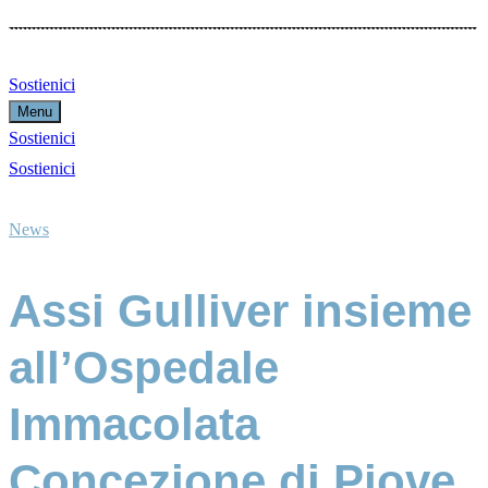
Sostienici
Menu
Sostienici
Sostienici
News
Assi Gulliver insieme
all’Ospedale
Immacolata
Concezione di Piove