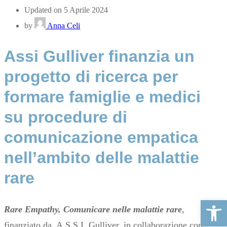
Updated on 5 Aprile 2024
by
Anna Celi
Assi Gulliver finanzia un
progetto di ricerca per
formare famiglie e medici
su procedure di
comunicazione empatica
nell’ambito delle malattie
rare
Apri la ba
Rare Empathy, Comunicare nelle malattie rare
,
finanziato da
A.S.S.I. Gulliver, in collaborazione con