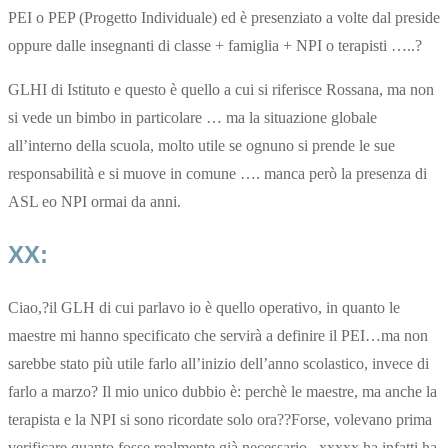
PEI o PEP (Progetto Individuale) ed è presenziato a volte dal preside
oppure dalle insegnanti di classe + famiglia + NPI o terapisti …..?
GLHI di Istituto e questo è quello a cui si riferisce Rossana, ma non
si vede un bimbo in particolare … ma la situazione globale
all’interno della scuola, molto utile se ognuno si prende le sue
responsabilità e si muove in comune …. manca però la presenza di
ASL eo NPI ormai da anni.
XX:
Ciao,?il GLH di cui parlavo io è quello operativo, in quanto le
maestre mi hanno specificato che servirà a definire il PEI…ma non
sarebbe stato più utile farlo all’inizio dell’anno scolastico, invece di
farlo a marzo? Il mio unico dubbio è: perchè le maestre, ma anche la
terapista e la NPI si sono ricordate solo ora??Forse, volevano prima
verificare quanto fosse realmente già necessario.. xxxxx ha infatti ha